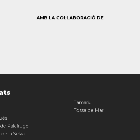
AMB LA COL·LABORACIÓ DE
ats
Tamariu
Tossa de Mar
ués
 de Palafrugell
 de la Selva