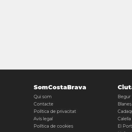
SomCostaBrava
Ciut
Qui som
Begur
Contacte
Blanes
Política de privacitat
Cadaq
Avís legal
Calella
Política de cookies
El Port