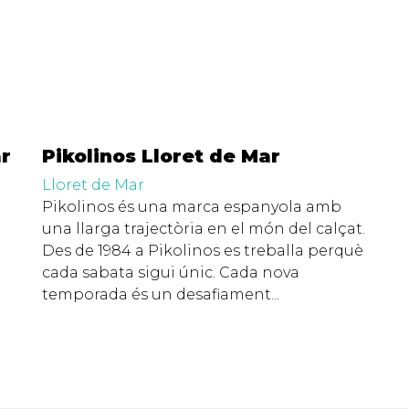
ar
Pikolinos Lloret de Mar
Lloret de Mar
Pikolinos és una marca espanyola amb
una llarga trajectòria en el món del calçat.
Des de 1984 a Pikolinos es treballa perquè
cada sabata sigui únic. Cada nova
temporada és un desafiament...