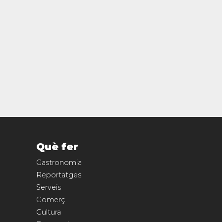
Què fer
Gastronomia
Reportatges
Serveis
Comerç
Cultura