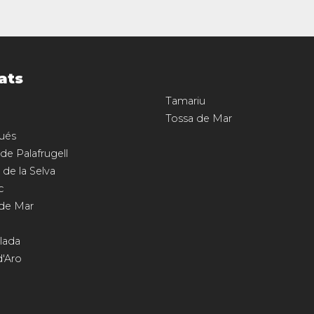
ats
Tamariu
Tossa de Mar
ués
 de Palafrugell
 de la Selva
c
 de Mar
llada
d'Aro