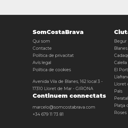
SomCostaBrava
Ciut
Qui som
Begur
Contacte
Blanes
Política de privacitat
Cadaq
Avís legal
Calella
Política de cookies
El Port
Llafran
Avenida Vila de Blanes, 162 local 3
-
Lloret
17310
Lloret de Mar
-
GIRONA
Pals
Continuem connectats
Perata
Platja 
marcelo@somcostabrava.com
Roses
+34 679 11 73 81