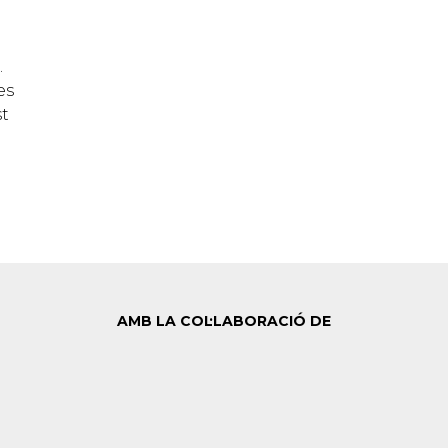
.
es
st
AMB LA COL·LABORACIÓ DE