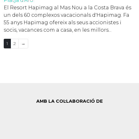
Platja d'Aro
El Resort Hapimag al Mas Nou a la Costa Brava és
un dels 60 complexos vacacionals d'Hapimag. Fa
55 anys Hapimag ofereix als seus accionistes i
socis, vacances com a casa, en les millors...
1
2
→
AMB LA COL·LABORACIÓ DE