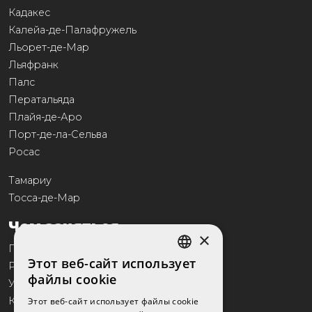
Кадакес
Калейа-де-Палафружель
Льорет-де-Мар
Льяфранк
Палс
Ператальяда
Плайя-де-Аро
Порт-де-ла-Сельва
Росас
Тамариу
Тосса-де-Мар
Чем заняться
×
Гастрономия
Этот веб-сайт использует
Репортажи
SPANISH
файлы cookie
Услуги
CATALAN
Коммерция
Этот веб-сайт использует файлы cookie