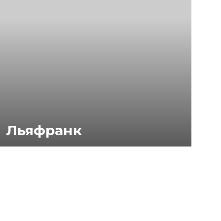
Льяфранк