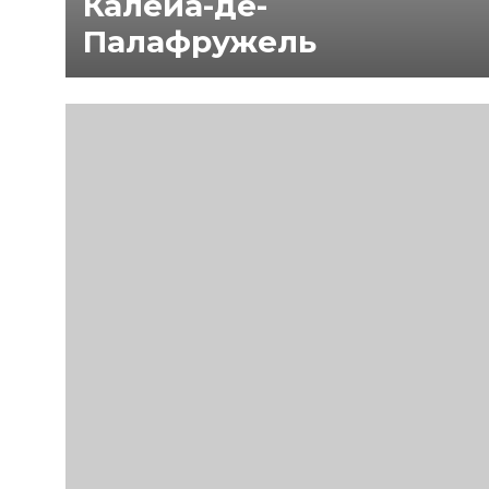
Калейа-де-
Палафружель