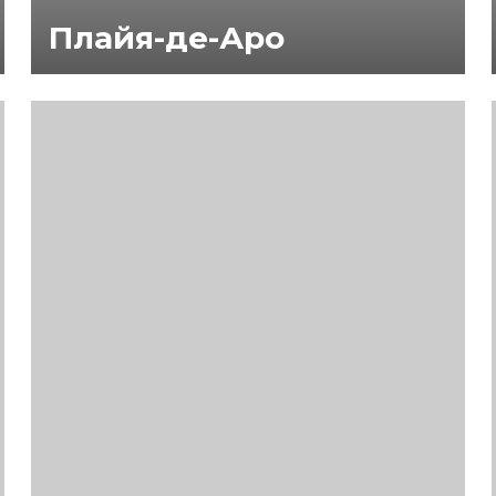
Плайя-де-Аро