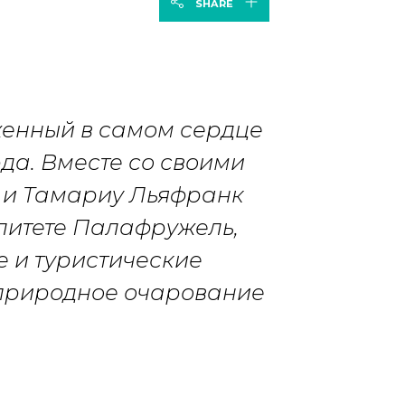
SHARE
женный в самом сердце
да. Вместе со своими
 и Тамариу Льяфранк
литете Палафружель,
 и туристические
 природное очарование