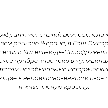
ьяфранк, маленький рай, располо
ивом регионе Жерона, в Баш-Эмпор
седями Калельей-де-Палафружель
ское прибрежное трио в муниципа
ителям незабываемые исторические
ющие в неприкосновенности свое
и живописную красоту.