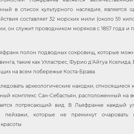
ный в список культурного наследия, является 
ействия составляет 32 морских мили (около 59 ки
ами, он служит проводником моряков с 1857 года и
яфранк полон подводных сокровищ, которые можно
йвинга, такие как Улластрес, Фурио д'Айгуа Кселида
щих на всем побережье Коста-Брава.
следовать археологические находки, относящиеся 
ный комплекс Сан-Себастьян, расположенный на 
вается потрясающий вид. В Льяфранке каждый уг
 пейзажи, которые не преминут очаровать п
красоты.