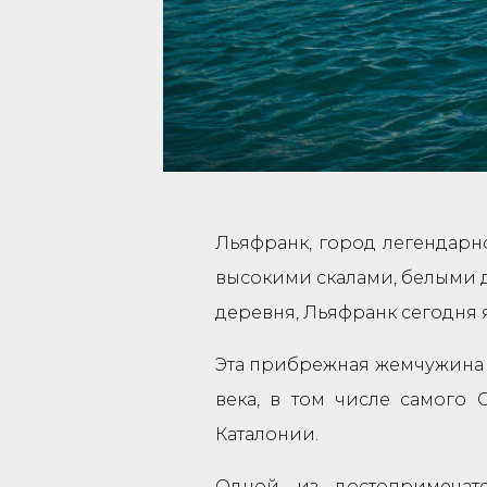
Льяфранк, город легендарно
высокими скалами, белыми 
деревня, Льяфранк сегодня 
Эта прибрежная жемчужина 
века, в том числе самого
Каталонии.
Одной из достопримечате