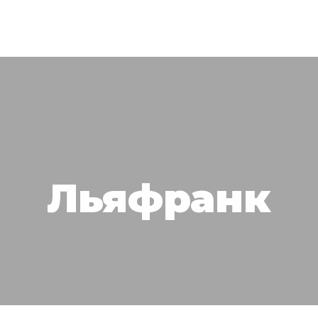
Льяфранк