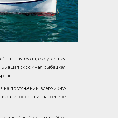
Небольшая бухта, окруженная
. Бывшая скромная рыбацкая
Бравы.
 на протяжении всего 20-го
стижа и роскоши на севере
маяк Сан-Себастьян. Этот