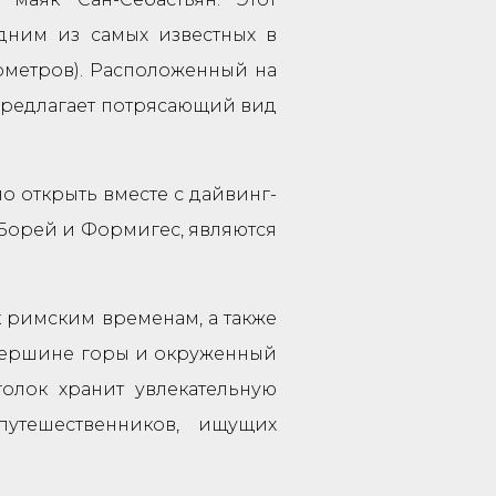
одним из самых известных в
лометров). Расположенный на
 предлагает потрясающий вид
 открыть вместе с дайвинг-
, Борей и Формигес, являются
к римским временам, а также
вершине горы и окруженный
олок хранит увлекательную
утешественников, ищущих