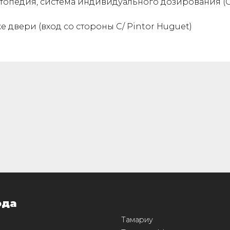
ртопедия, система индивидуального дозирования (С
е двери (вход со стороны C/ Pintor Huguet)
ода
Тамариу