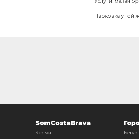
Услуги: малая о
Парковка у той ж
SomCostaBrava
Гор
Кто мы
Бегур