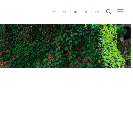
es
ca
ru
fr
en