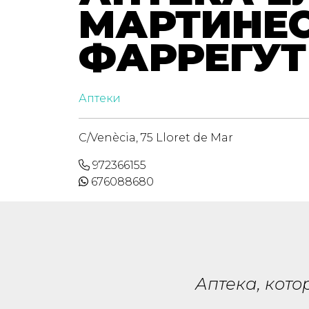
МАРТИНЕ
ФАРРЕГУТ
Аптеки
C/Venècia, 75 Lloret de Mar
972366155
676088680
Аптека, кото