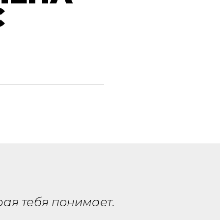
С
рая тебя понимает.