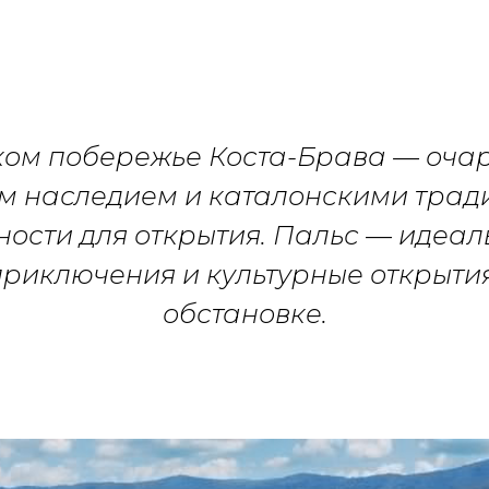
ком побережье Коста-Брава — очар
м наследием и каталонскими тра
ости для открытия. Пальс — идеаль
 приключения и культурные открыти
обстановке.