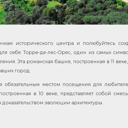
очкам исторического центра и полюбуйтесь со
 для себя Торре-де-лес-Орес, один из самых симв
ения. Эта романская башня, построенная в 11 веке
авших город.
ся обязательным местом посещения для любител
 построенная в 10 веке, представляет собой смес
я доказательством эволюции архитектуры.