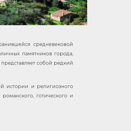
хранившейся средневековой
оличных памятников города,
, представляет собой редкий
ей истории и религиозного
ь романского, готического и