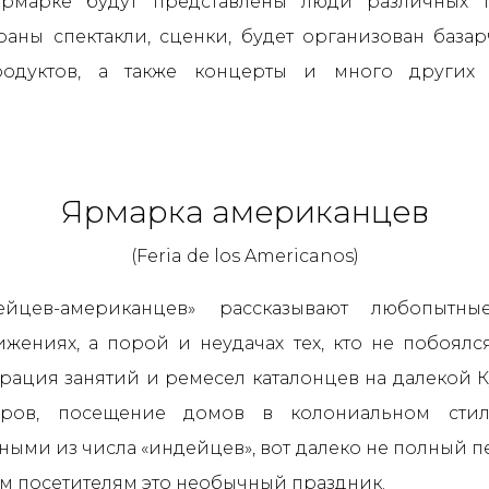
ярмарке будут представлены люди различных 
раны спектакли, сценки, будет организован база
родуктов, а также концерты и много других
Ярмарка американцев
(Feria de los Americanos)
ейцев-американцев» рассказывают любопытн
ижениях, а порой и неудачах тех, кто не побоял
рация занятий и ремесел каталонцев на далекой 
аров, посещение домов в колониальном стил
ыми из числа «индейцев», вот далеко не полный пе
м посетителям это необычный праздник.