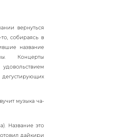
лании вернуться
-то, собираясь в
чившие название
пы. Концерты
удовольствием
 дегустирующих
вучит музыка ча-
a). Название это
готовил дайкири