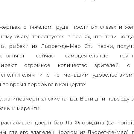
ертвах, о тяжелом труде, пролитых слезах и же
ому очагу повествуется в песнях, что пели когда
ны, рыбаки из Льорет-де-Мар. Эти песни, полу
исполняют сейчас самодеятельные груп
бирают огромное количество зрителей, с 
сполнителям и с не меньшим удовольствием
 во время перерыва в концертах.
е, латиноамериканские танцы. В эти дни повсюду з
убаны и меренги.
аспахивает двери бар Ла Флоридита (La Floridit
ны, где его владелец (родом из Льорет-де-Мар), 