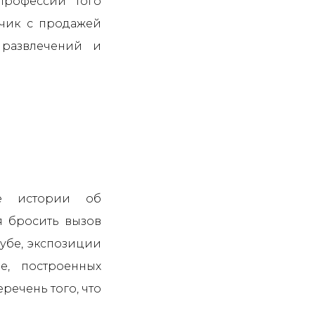
профессий того
рчик с продажей
 развлечений и
ые истории об
ся бросить вызов
Кубе, экспозиции
е, построенных
речень того, что