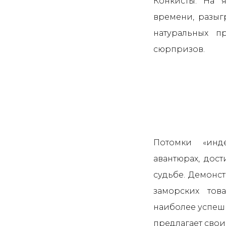
Конкисты. На 
времени, разыг
натуральных п
сюрпризов.
Потомки «инд
авантюрах, дост
судьбе. Демонст
заморских тов
наиболее успешн
предлагает свои