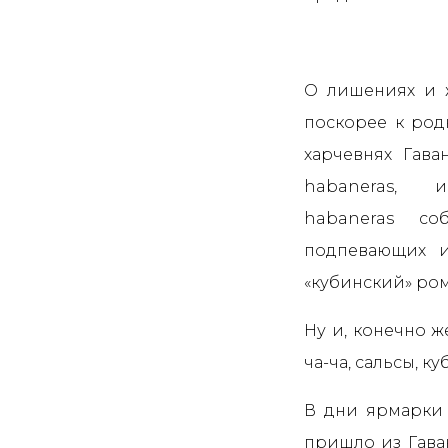
О лишениях и ж
поскорее к родн
харчевнях Гава
habaneras, 
habaneras со
подпевающих и
«кубинский» ром
Ну и, конечно ж
ча-ча, сальсы, к
В дни ярмарки р
пришло из Гава