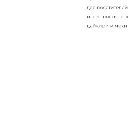
для посетителей
известность за
дайкири и мохит