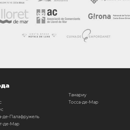
ода
Тамариу
с
Тосса-де-Мар
ес
а-де-Палафружель
т-де-Мар