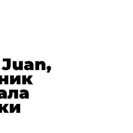
 Juan,
ник
ала
ки