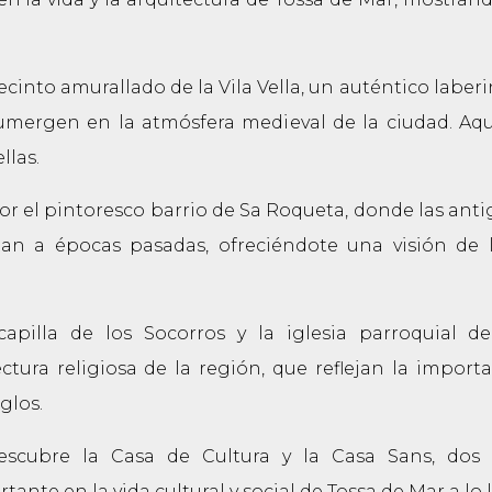
recinto amurallado de la Vila Vella, un auténtico labe
umergen en la atmósfera medieval de la ciudad. Aqu
llas.
r el pintoresco barrio de Sa Roqueta, donde las anti
rtan a épocas pasadas, ofreciéndote una visión de l
capilla de los Socorros y la iglesia parroquial 
tura religiosa de la región, que reflejan la importa
glos.
escubre la Casa de Cultura y la Casa Sans, dos e
te en la vida cultural y social de Tossa de Mar a lo l