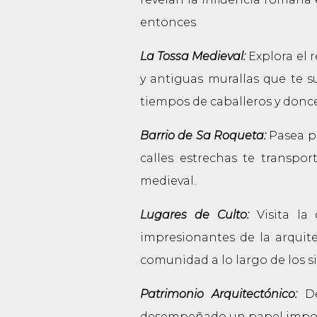
entonces
La Tossa Medieval:
Explora el 
y antiguas murallas que te s
tiempos de caballeros y donce
Barrio de Sa Roqueta:
Pasea po
calles estrechas te transpo
medieval.
Lugares de Culto:
Visita la 
impresionantes de la arquitec
comunidad a lo largo de los si
Patrimonio Arquitectónico:
D
desempeñado un papel importan