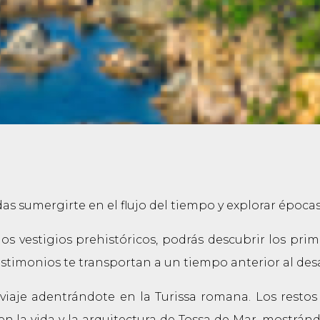
s sumergirte en el flujo del tiempo y explorar época
 vestigios prehistóricos, podrás descubrir los prime
timonios te transportan a un tiempo anterior al desarr
iaje adentrándote en la Turissa romana. Los restos
en la vida y la arquitectura de Tossa de Mar, mostrán