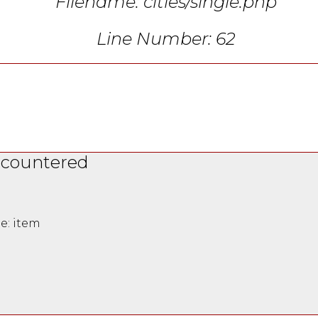
Filename: cities/single.php
Line Number: 62
ncountered
e: item