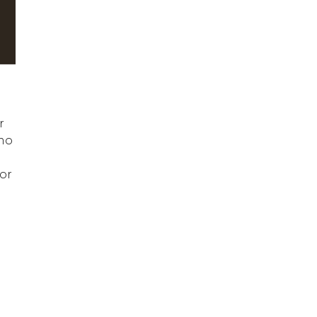
r
mo
or