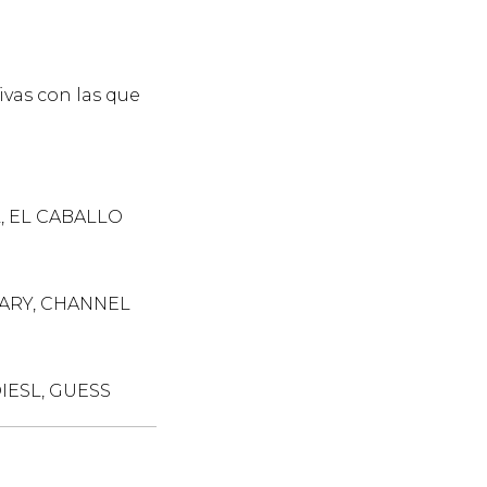
ivas con las que
, EL CABALLO
GARY, CHANNEL
IESL, GUESS