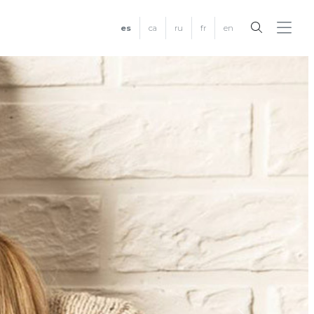
es
ca
ru
fr
en