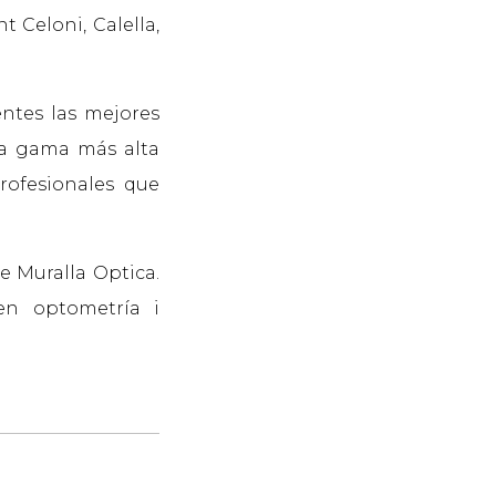
 Celoni, Calella,
entes las mejores
 la gama más alta
rofesionales que
de Muralla Optica.
en optometría i