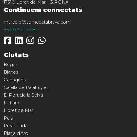
17310
Lloret de Mar
-
GIRONA
Continuem connectats
marcelo@somcostabrava.com
+34 679 11 73 81
Ciutats
Begur
Blanes
Cadaqués
Calella de Palafrugell
El Port de la Selva
Llafranc
Lloret de Mar
Pals
Peratallada
Platja d'Aro