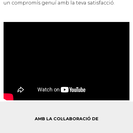
un compromís genuí amb la teva satisfacció.
AMB LA COL·LABORACIÓ DE