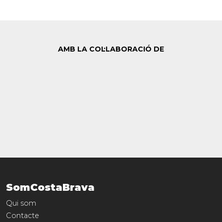
AMB LA COL·LABORACIÓ DE
SomCostaBrava
Qui som
Contacte