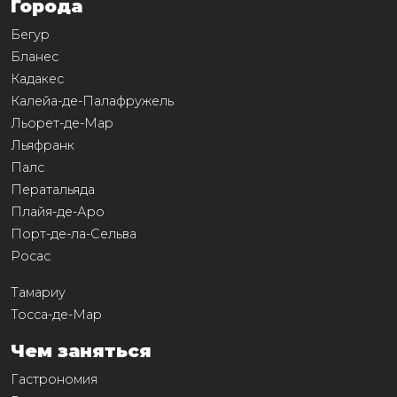
Города
Бегур
Бланес
Кадакес
Калейа-де-Палафружель
Льорет-де-Мар
Льяфранк
Палс
Ператальяда
Плайя-де-Аро
Порт-де-ла-Сельва
Росас
Тамариу
Тосса-де-Мар
Чем заняться
Гастрономия