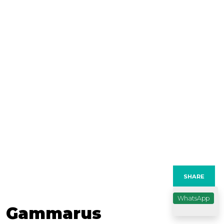
previous
nex
SHARE
WhatsApp
Gammarus