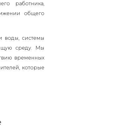
го работника,
тижении общего
и воды, системы
ющую среду. Мы
ствию временных
ителей, которые
е