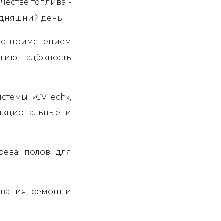
честве топлива -
одняшний день.
е с применением
огию, надёжность
стемы «CVTech»,
нкциональные и
грева полов для
ования, ремонт и