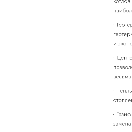
котлов
наибол
• Геот
геотер
и экон
• Цент
позвол
весьма
• Тёпл
отопле
• Гази
замена 