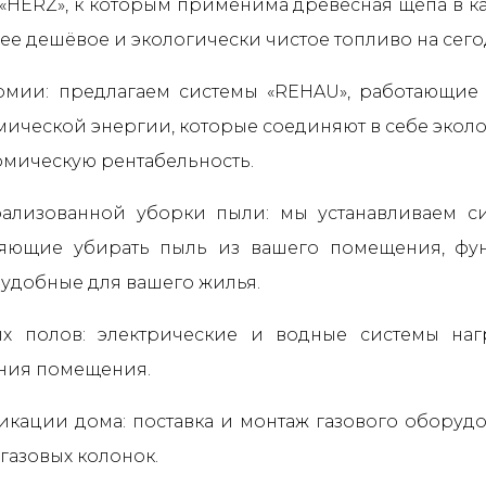
 «HERZ», к которым применима древесная щепа в ка
ее дешёвое и экологически чистое топливо на сег
ермии: предлагаем системы «REHAU», работающи
мической энергии, которые соединяют в себе экол
омическую рентабельность.
рализованной уборки пыли: мы устанавливаем си
яющие убирать пыль из вашего помещения, фу
 удобные для вашего жилья.
ых полов: электрические и водные системы на
ния помещения.
фикации дома: поставка и монтаж газового оборуд
газовых колонок.