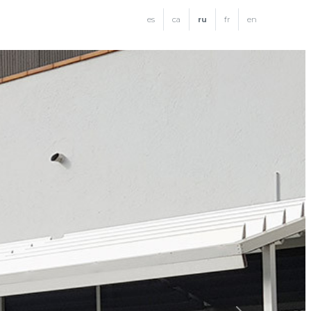
es
ca
ru
fr
en