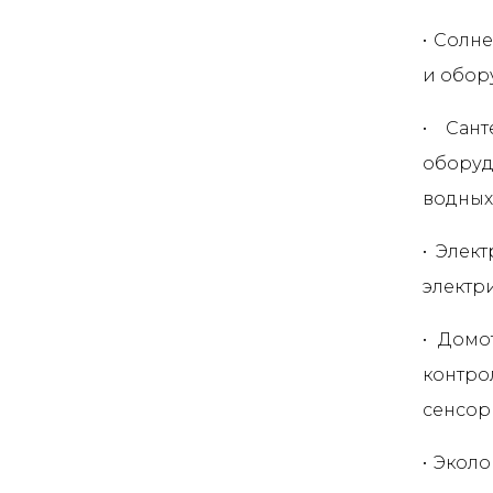
• Солн
и обор
• Сант
оборуд
водных
• Элек
электр
• Домо
контр
сенсор
• Экол