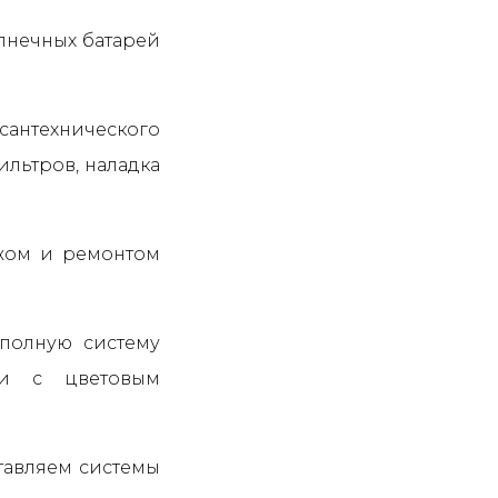
лнечных батарей
антехнического
ильтров, наладка
ажом и ремонтом
 полную систему
ции с цветовым
ставляем системы