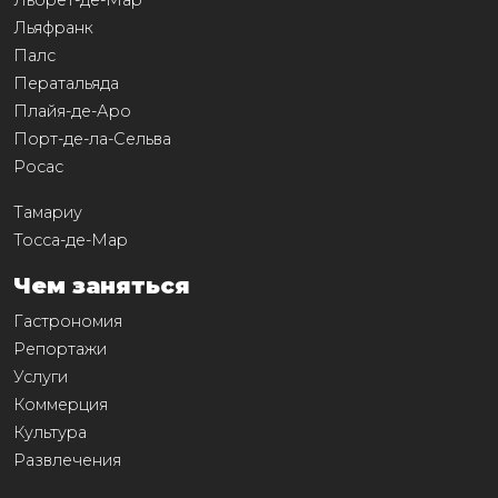
Льорет-де-Мар
Льяфранк
Палс
Ператальяда
Плайя-де-Аро
Порт-де-ла-Сельва
Росас
Тамариу
Тосса-де-Мар
Чем заняться
Гастрономия
Репортажи
Услуги
Коммерция
Культура
Развлечения